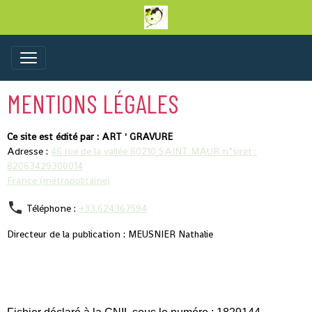
MENTIONS LÉGALES
Ce site est édité par : ART ' GRAVURE
Adresse :
46 rue de la vallée 60210 SAINT MAUR n°siret :
82063429300014
France (métropolitaine)
Téléphone :
+33.624367594
Directeur de la publication : MEUSNIER Nathalie