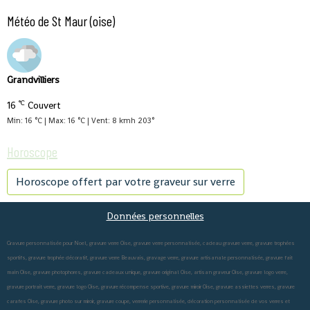
Météo de St Maur (oise)
Grandvilliers
°C
16
Couvert
Min: 16 °C | Max: 16 °C | Vent: 8 kmh 203°
Horoscope
Horoscope offert par votre graveur sur verre
Données personnelles
Gravure personnalisée pour Noel, gravure verre Oise, gravure verre personnalisée, cadeau gravure verre, gravure trophées
sportifs, gravure trophée décoratif, gravure verre Beauvais, gravage verre, gravure artisanale personnalisée, gravure fait
main Oise, gravure photophores, gravure cadeaux unique, gravure original Oise, artisan graveur Oise, gravure logo verre,
gravure portrait verre, gravure logo Oise, gravure récompense sportive, gravure miroir Oise, gravure assiettes verres, gravure
carafes Oise, gravure photo sur miroir, gravure coupe, verrerie personnalisée, décoration personnalisée de vos verres et