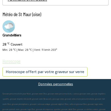
Météo de St Maur (oise)
Grandvilliers
°C
28
Couvert
Min: 28 °C | Max: 28 °C | Vent: 11 kmh 203°
Horoscope
Horoscope offert par votre graveur sur verre
Données personnelles
Gravure personnalisée pour Noel, gravure verre Oise, gravure verre personnalisée, cadeau gravure verre, gravure trophées
sportifs, gravure trophée décoratif, gravure verre Beauvais, gravage verre, gravure artisanale personnalisée, gravure fait
main Oise, gravure photophores, gravure cadeaux unique, gravure original Oise, artisan graveur Oise, gravure logo verre,
gravure portrait verre, gravure logo Oise, gravure récompense sportive, gravure miroir Oise, gravure assiettes verres, gravure