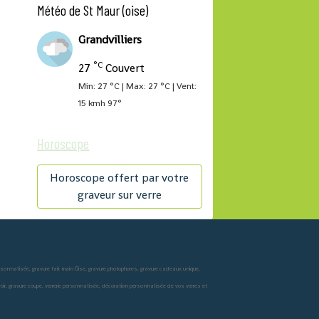
Météo de St Maur (oise)
Grandvilliers
°C
27
Couvert
Min: 27 °C | Max: 27 °C | Vent:
15 kmh 97°
Horoscope
Horoscope offert par votre
graveur sur verre
ersonnalisée, gravure fait main Oise, gravure photophores, gravure cadeaux unique,
miroir, gravure coupe, verrerie personnalisée, décoration personnalisée de vos verres et