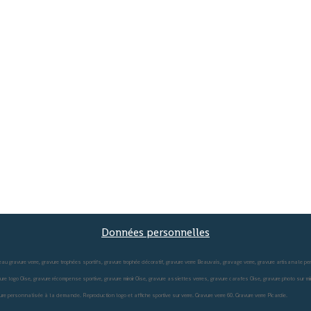
Données personnelles
au gravure verre, gravure trophées sportifs, gravure trophée décoratif, gravure verre Beauvais, gravage verre, gravure artisanale p
gravure logo Oise, gravure récompense sportive, gravure miroir Oise, gravure assiettes verres, gravure carafes Oise, gravure photo sur 
vure personnalisée à la demande. Reproduction logo et affiche sportive sur verre. Gravure verre 60. Gravure verre Picardie.