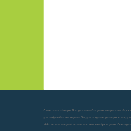
Gravure personnalisée pour Noel, gravure verre Oise, gravure verre personnalisée, cade
gravure original Oise, artisan graveur Oise, gravure logo verre, gravure portrait verre, 
miroirs. Vente de verre gravé. Vente de verre personnalisé par la gravure. Création gra