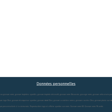
Données personnelles
au gravure verre, gravure trophées sportifs, gravure trophée décoratif, gravure verre Beauvais, gravage verre, gravure artisanale p
gravure logo Oise, gravure récompense sportive, gravure miroir Oise, gravure assiettes verres, gravure carafes Oise, gravure photo sur 
vure personnalisée à la demande. Reproduction logo et affiche sportive sur verre. Gravure verre 60. Gravure verre Picardie.