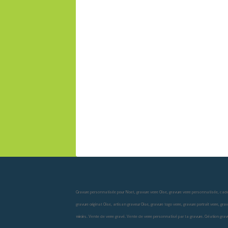
Gravure personnalisée pour Noel, gravure verre Oise, gravure verre personnalisée, cade
gravure original Oise, artisan graveur Oise, gravure logo verre, gravure portrait verre, 
miroirs. Vente de verre gravé. Vente de verre personnalisé par la gravure. Création gra