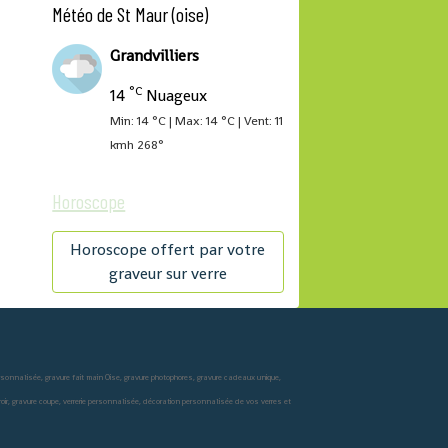
Météo de St Maur (oise)
Grandvilliers
°C
14
Nuageux
Min: 14 °C | Max: 14 °C | Vent: 11
kmh 268°
Horoscope
Horoscope offert par votre
graveur sur verre
ersonnalisée, gravure fait main Oise, gravure photophores, gravure cadeaux unique,
miroir, gravure coupe, verrerie personnalisée, décoration personnalisée de vos verres et