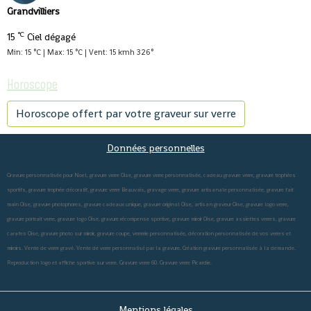
Grandvilliers
°C
15
Ciel dégagé
Min: 15 °C | Max: 15 °C | Vent: 15 kmh 326°
Horoscope
Horoscope offert par votre graveur sur verre
Données personnelles
Gravure personnalisée pour Noel, gravure verre Oise, gravure verre personnalisée, cadeau gravure verre, gravure trophées
sportifs, gravure trophée décoratif, gravure verre Beauvais, gravage verre, gravure artisanale personnalisée, gravure fait
main Oise, gravure photophores, gravure cadeaux unique, gravure original Oise, artisan graveur Oise, gravure logo verre,
gravure portrait verre, gravure logo Oise, gravure récompense sportive, gravure miroir Oise, gravure assiettes verres, gravure
carafes Oise, gravure photo sur miroir, gravure coupe, verrerie personnalisée, décoration personnalisée de vos verres et
miroirs. Vente de verre gravé. Vente de verre personnalisé par la gravure. Création gravure personnalisée à la demande.
Reproduction logo et affiche sportive sur verre. Gravure verre 60. Gravure verre Picardie.
Mentions légales