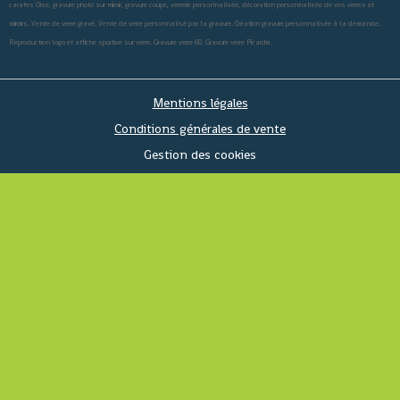
carafes Oise, gravure photo sur miroir, gravure coupe, verrerie personnalisée, décoration personnalisée de vos verres et
miroirs. Vente de verre gravé. Vente de verre personnalisé par la gravure. Création gravure personnalisée à la demande.
Reproduction logo et affiche sportive sur verre. Gravure verre 60. Gravure verre Picardie.
Mentions légales
Conditions générales de vente
Gestion des cookies