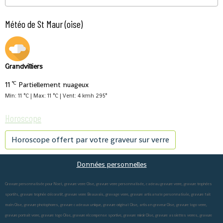
Météo de St Maur (oise)
Grandvilliers
°C
11
Partiellement nuageux
Min: 11 °C | Max: 11 °C | Vent: 4 kmh 295°
Horoscope
Horoscope offert par votre graveur sur verre
Données personnelles
Gravure personnalisée pour Noel, gravure verre Oise, gravure verre personnalisée, cadeau gravure verre, gravure trophées
sportifs, gravure trophée décoratif, gravure verre Beauvais, gravage verre, gravure artisanale personnalisée, gravure fait
main Oise, gravure photophores, gravure cadeaux unique, gravure original Oise, artisan graveur Oise, gravure logo verre,
gravure portrait verre, gravure logo Oise, gravure récompense sportive, gravure miroir Oise, gravure assiettes verres, gravure