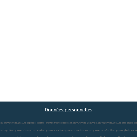
Données personnelles
au gravure verre, gravure trophées sportifs, gravure trophée décoratif, gravure verre Beauvais, gravage verre, gravure artisanale p
gravure logo Oise, gravure récompense sportive, gravure miroir Oise, gravure assiettes verres, gravure carafes Oise, gravure photo sur 