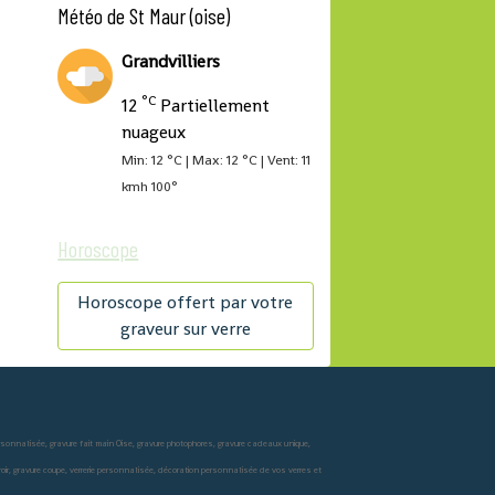
Météo de St Maur (oise)
Grandvilliers
°C
12
Partiellement
nuageux
Min: 12 °C | Max: 12 °C | Vent: 11
kmh 100°
Horoscope
Horoscope offert par votre
graveur sur verre
ersonnalisée, gravure fait main Oise, gravure photophores, gravure cadeaux unique,
miroir, gravure coupe, verrerie personnalisée, décoration personnalisée de vos verres et