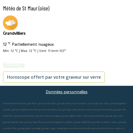
Météo de St Maur (oise)
Grandvilliers
°C
12
Partiellement nuageux
Min: 12 °C | Max: 12 °C | Vent: 11 kmh 103°
Horoscope
Horoscope offert par votre graveur sur verre
Données personnelles
Gravure personnalisée pour Noel, gravure verre Oise, gravure verre personnalisée, cadeau gravure verre, gravure trophées
sportifs, gravure trophée décoratif, gravure verre Beauvais, gravage verre, gravure artisanale personnalisée, gravure fait
main Oise, gravure photophores, gravure cadeaux unique, gravure original Oise, artisan graveur Oise, gravure logo verre,
gravure portrait verre, gravure logo Oise, gravure récompense sportive, gravure miroir Oise, gravure assiettes verres, gravure
carafes Oise, gravure photo sur miroir, gravure coupe, verrerie personnalisée, décoration personnalisée de vos verres et