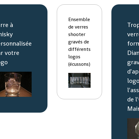
Ensemble
rre à
Tro
de verres
hisky
verr
shooter
gravés de
rsonnalisée
for
différents
r votre
Dia
logos
ogo
gra
(écussons)
d'ap
log
l'as
de l
Mai