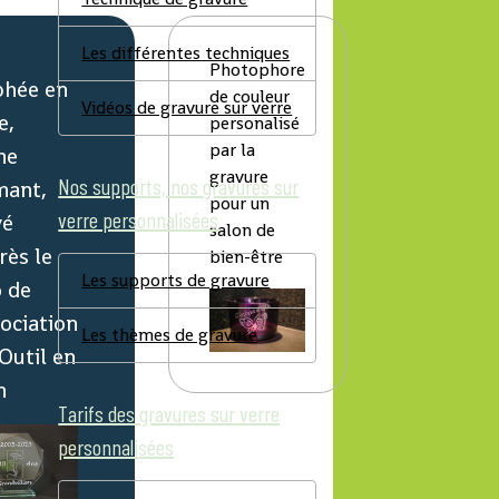
Les différentes techniques
Photophore
phée en
de couleur
Vidéos de gravure sur verre
e,
personalisé
par la
me
gravure
Nos supports, nos gravures sur
mant,
pour un
verre personnalisées
vé
salon de
rès le
bien-être
Les supports de gravure
o de
sociation
Les thèmes de gravure
'Outil en
n
Tarifs des gravures sur verre
personnalisées