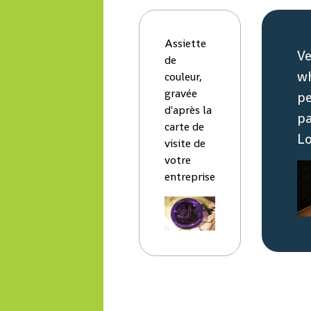
Assiette
Ve
de
w
couleur,
gravée
pe
d'après la
pa
carte de
L
visite de
votre
entreprise