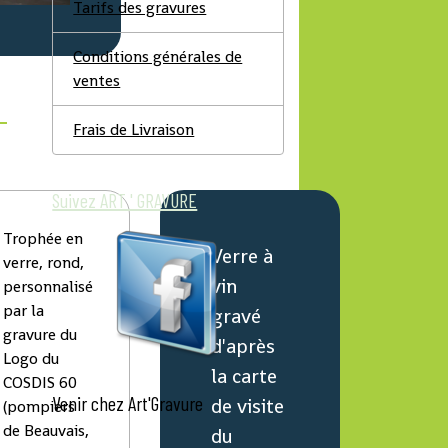
Tarifs des gravures
Conditions générales de
ventes
Frais de Livraison
Suivez ART ' GRAVURE
Trophée en
Verre à
verre, rond,
vin
personnalisé
par la
gravé
gravure du
d'après
Logo du
la carte
COSDIS 60
Venir chez Art'Gravure
de visite
(pompiers
de Beauvais,
du